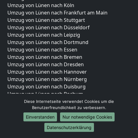
Umzug von Lünen nach Köln
Umzug von Lünen nach Frankfurt am Main
Umzug von Lünen nach Stuttgart
Umzug von Lünen nach Düsseldorf
Umzug von Lünen nach Leipzig
Umzug von Lünen nach Dortmund
Umzug von Lünen nach Essen
Umzug von Lünen nach Bremen
Umzug von Lünen nach Dresden
Umzug von Lünen nach Hannover
Umzug von Lünen nach Nürnberg
Umzug von Lünen nach Duisburg
Umzug von Lünen nach Bochum
Umzug von Lünen nach Wuppertal
Diese Internetseite verwendet Cookies um die
Benutzerfreundlichkeit zu verbessern.
Umzug von Lünen nach Bielefeld
Umzug von Lünen nach Bonn
Einverstanden
Nur notwendige Cookies
Umzug von Lünen nach Münster
Datenschutzerklärung
Internationale-Umzüge