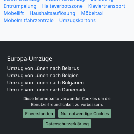
Entrümpelung
Halteverbotszone
Klaviertransport
Möbellift
Haushaltsauflösung
Möbeltaxi
Möbelmitfahrzentrale
Umzugskartons
Europa-Umzüge
Umzug von Lünen nach Belarus
Umzug von Lünen nach Belgien
Umzug von Lünen nach Bulgarien
Umzug von Lünen nach Dänemark
Umzug von Lünen nach England
Diese Internetseite verwendet Cookies um die
Umzug von Lünen nach Portugal
Benutzerfreundlichkeit zu verbessern.
Umzug von Lünen nach Bosnien und Herzegowina
Einverstanden
Nur notwendige Cookies
Umzug von Lünen nach Irland
Datenschutzerklärung
Umzug von Lünen nach Lettland
Umzug von Lünen nach Zypern