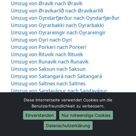
Umzug von Øravík nach Øravík
Umzug von Øravíkarlíð nach Øravíkarlíð
Umzug von Oyndarfjørður nach Oyndarfjørður
Umzug von Oyrarbakki nach Oyrarbakki
Umzug von Oyrareingir nach Oyrareingir
Umzug von Oyri nach Oyri
Umzug von Porkeri nach Porkeri
Umzug von Rituvík nach Rituvík
Umzug von Runavík nach Runavík
Umzug von Saksun nach Saksun
Umzug von Saltangará nach Saltangará
Umzug von Saltnes nach Saltnes
Umzug von Sandavágur nach Sandavágur
Umzug von Sandur nach Sandur
Diese Internetseite verwendet Cookies um die
Umzug von Sandvík nach Sandvík
Benutzerfreundlichkeit zu verbessern.
Umzug von Selatrað nach Selatrað
Einverstanden
Nur notwendige Cookies
Umzug von Signabøur nach Signabøur
Datenschutzerklärung
Umzug von Skælingur nach Skælingur
Umzug von Skálabotnur nach Skálabotnur