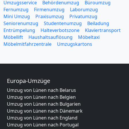
Umzugsservice
Behördenumzug
Büroumzug
Fernumzug
Firmenumzug
Laborumzug
Mini Umzug
Praxisumzug
Privatumzug
Seniorenumzug
Studentenumzug
Beiladung
Entrümpelung
Halteverbotszone
Klaviertransport
Möbellift
Haushaltsauflösung
Möbeltaxi
Möbelmitfahrzentrale
Umzugskartons
Europa-Umzüge
Umzug von Lünen nach Belarus
Umzug von Lünen nach Belgien
Umzug von Lünen nach Bulgarien
Umzug von Lünen nach Dänemark
Umzug von Lünen nach England
Umzug von Lünen nach Portugal