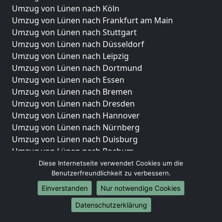
Umzug von Lünen nach Köln
Umzug von Lünen nach Frankfurt am Main
Umzug von Lünen nach Stuttgart
Umzug von Lünen nach Düsseldorf
Umzug von Lünen nach Leipzig
Umzug von Lünen nach Dortmund
Umzug von Lünen nach Essen
Umzug von Lünen nach Bremen
Umzug von Lünen nach Dresden
Umzug von Lünen nach Hannover
Umzug von Lünen nach Nürnberg
Umzug von Lünen nach Duisburg
Umzug von Lünen nach Bochum
Umzug von Lünen nach Wuppertal
Diese Internetseite verwendet Cookies um die
Benutzerfreundlichkeit zu verbessern.
Umzug von Lünen nach Bielefeld
Umzug von Lünen nach Bonn
Einverstanden
Nur notwendige Cookies
Umzug von Lünen nach Münster
Datenschutzerklärung
Internationale-Umzüge