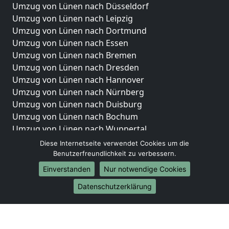
Umzug von Lünen nach Düsseldorf
Umzug von Lünen nach Leipzig
Umzug von Lünen nach Dortmund
Umzug von Lünen nach Essen
Umzug von Lünen nach Bremen
Umzug von Lünen nach Dresden
Umzug von Lünen nach Hannover
Umzug von Lünen nach Nürnberg
Umzug von Lünen nach Duisburg
Umzug von Lünen nach Bochum
Umzug von Lünen nach Wuppertal
Umzug von Lünen nach Bielefeld
Diese Internetseite verwendet Cookies um die
Umzug von Lünen nach Bonn
Benutzerfreundlichkeit zu verbessern.
Umzug von Lünen nach Münster
Einverstanden
Nur notwendige Cookies
Internationale-Umzüge
Datenschutzerklärung
Umzug von Lünen nach Brasilien
Umzug von Lünen nach Brunei Darussalam
Umzug von Lünen nach Burkina Faso