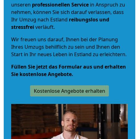
unseren
professionellen Service
in Anspruch zu
nehmen, können Sie sich darauf verlassen, dass
Ihr Umzug nach Estland
reibungslos und
stressfrei
verläuft.
Wir freuen uns darauf, Ihnen bei der Planung
Ihres Umzugs behilflich zu sein und Ihnen den
Start in Ihr neues Leben in Estland zu erleichtern.
Füllen Sie jetzt das Formular aus und erhalten
Sie kostenlose Angebote.
Kostenlose Angebote erhalten