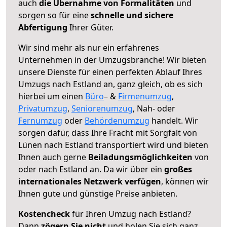
auch
die Übernahme von Formalitäten
und
sorgen so für eine
schnelle und sichere
Abfertigung
Ihrer Güter.
Wir sind mehr als nur ein erfahrenes
Unternehmen in der Umzugsbranche! Wir bieten
unsere Dienste für einen perfekten Ablauf Ihres
Umzugs nach Estland an, ganz gleich, ob es sich
hierbei um einen
Büro
– &
Firmenumzug
,
Privatumzug
,
Seniorenumzug
, Nah- oder
Fernumzug
oder
Behördenumzug
handelt. Wir
sorgen dafür, dass Ihre Fracht mit Sorgfalt von
Lünen nach Estland transportiert wird und bieten
Ihnen auch gerne
Beiladungsmöglichkeiten
von
oder nach Estland an. Da wir über ein
großes
internationales Netzwerk verfügen
, können wir
Ihnen gute und günstige Preise anbieten.
Kostencheck
für Ihren Umzug nach Estland?
Dann
zögern Sie nicht
und holen Sie sich ganz