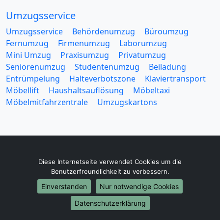
Umzugsservice
Umzugsservice
Behördenumzug
Büroumzug
Fernumzug
Firmenumzug
Laborumzug
Mini Umzug
Praxisumzug
Privatumzug
Seniorenumzug
Studentenumzug
Beiladung
Entrümpelung
Halteverbotszone
Klaviertransport
Möbellift
Haushaltsauflösung
Möbeltaxi
Möbelmitfahrzentrale
Umzugskartons
Diese Internetseite verwendet Cookies um die
Europa-Umzüge
Benutzerfreundlichkeit zu verbessern.
Umzug von Lünen nach Belarus
Einverstanden
Nur notwendige Cookies
Umzug von Lünen nach Belgien
Umzug von Lünen nach Bulgarien
Datenschutzerklärung
Umzug von Lünen nach Dänemark