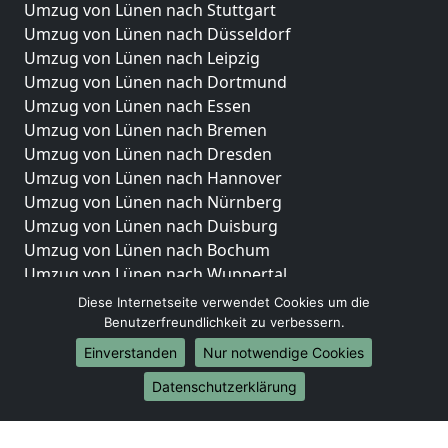
Umzug von Lünen nach Stuttgart
Umzug von Lünen nach Düsseldorf
Umzug von Lünen nach Leipzig
Umzug von Lünen nach Dortmund
Umzug von Lünen nach Essen
Umzug von Lünen nach Bremen
Umzug von Lünen nach Dresden
Umzug von Lünen nach Hannover
Umzug von Lünen nach Nürnberg
Umzug von Lünen nach Duisburg
Umzug von Lünen nach Bochum
Umzug von Lünen nach Wuppertal
Umzug von Lünen nach Bielefeld
Diese Internetseite verwendet Cookies um die
Umzug von Lünen nach Bonn
Benutzerfreundlichkeit zu verbessern.
Umzug von Lünen nach Münster
Einverstanden
Nur notwendige Cookies
Internationale-Umzüge
Datenschutzerklärung
Umzug von Lünen nach Brasilien
Umzug von Lünen nach Brunei Darussalam