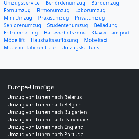
Umzugsservice
Behördenumzug
Büroumzug
Fernumzug
Firmenumzug
Laborumzug
Mini Umzug
Praxisumzug
Privatumzug
Seniorenumzug
Studentenumzug
Beiladung
Entrümpelung
Halteverbotszone
Klaviertransport
Möbellift
Haushaltsauflösung
Möbeltaxi
Möbelmitfahrzentrale
Umzugskartons
Europa-Umzüge
Umzug von Lünen nach Belarus
Umzug von Lünen nach Belgien
Umzug von Lünen nach Bulgarien
Umzug von Lünen nach Dänemark
Umzug von Lünen nach England
Umzug von Lünen nach Portugal