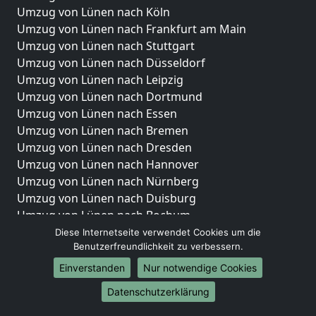
Umzug von Lünen nach Köln
Umzug von Lünen nach Frankfurt am Main
Umzug von Lünen nach Stuttgart
Umzug von Lünen nach Düsseldorf
Umzug von Lünen nach Leipzig
Umzug von Lünen nach Dortmund
Umzug von Lünen nach Essen
Umzug von Lünen nach Bremen
Umzug von Lünen nach Dresden
Umzug von Lünen nach Hannover
Umzug von Lünen nach Nürnberg
Umzug von Lünen nach Duisburg
Umzug von Lünen nach Bochum
Umzug von Lünen nach Wuppertal
Diese Internetseite verwendet Cookies um die
Benutzerfreundlichkeit zu verbessern.
Umzug von Lünen nach Bielefeld
Umzug von Lünen nach Bonn
Einverstanden
Nur notwendige Cookies
Umzug von Lünen nach Münster
Datenschutzerklärung
Internationale-Umzüge