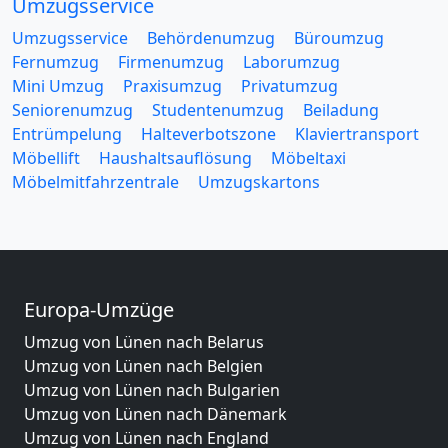
Umzugsservice
Umzugsservice
Behördenumzug
Büroumzug
Fernumzug
Firmenumzug
Laborumzug
Mini Umzug
Praxisumzug
Privatumzug
Seniorenumzug
Studentenumzug
Beiladung
Entrümpelung
Halteverbotszone
Klaviertransport
Möbellift
Haushaltsauflösung
Möbeltaxi
Möbelmitfahrzentrale
Umzugskartons
Europa-Umzüge
Umzug von Lünen nach Belarus
Umzug von Lünen nach Belgien
Umzug von Lünen nach Bulgarien
Umzug von Lünen nach Dänemark
Umzug von Lünen nach England