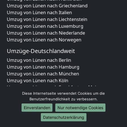
Umzug von Lünen nach Griechenland
Umzug von Lünen nach Italien
Umzug von Lünen nach Liechtenstein
Umzug von Lünen nach Luxemburg
Umzug von Lünen nach Niederlande
Umzug von Lünen nach Norwegen
Umzüge-Deutschlandweit
Umzug von Lünen nach Berlin
Umzug von Lünen nach Hamburg
Umzug von Lünen nach München
Umzug von Lünen nach Köln
Umzug von Lünen nach Frankfurt am Main
Diese Internetseite verwendet Cookies um die
Umzug von Lünen nach Stuttgart
Benutzerfreundlichkeit zu verbessern.
Umzug von Lünen nach Düsseldorf
Umzug von Lünen nach Leipzig
Einverstanden
Nur notwendige Cookies
Umzug von Lünen nach Dortmund
Datenschutzerklärung
Umzug von Lünen nach Essen