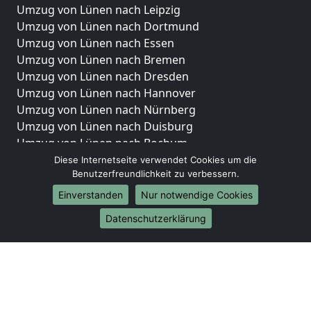
Umzug von Lünen nach Leipzig
Umzug von Lünen nach Dortmund
Umzug von Lünen nach Essen
Umzug von Lünen nach Bremen
Umzug von Lünen nach Dresden
Umzug von Lünen nach Hannover
Umzug von Lünen nach Nürnberg
Umzug von Lünen nach Duisburg
Umzug von Lünen nach Bochum
Umzug von Lünen nach Wuppertal
Diese Internetseite verwendet Cookies um die
Benutzerfreundlichkeit zu verbessern.
Umzug von Lünen nach Bielefeld
Umzug von Lünen nach Bonn
Einverstanden
Nur notwendige Cookies
Umzug von Lünen nach Münster
Datenschutzerklärung
Internationale-Umzüge
Umzug von Lünen nach Brasilien
Umzug von Lünen nach Brunei Darussalam
Umzug von Lünen nach Burkina Faso
Umzug von Lünen nach Burundi