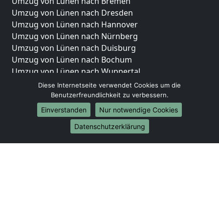
Umzug von Lünen nach Bremen
Umzug von Lünen nach Dresden
Umzug von Lünen nach Hannover
Umzug von Lünen nach Nürnberg
Umzug von Lünen nach Duisburg
Umzug von Lünen nach Bochum
Umzug von Lünen nach Wuppertal
Umzug von Lünen nach Bielefeld
Diese Internetseite verwendet Cookies um die
Umzug von Lünen nach Bonn
Benutzerfreundlichkeit zu verbessern.
Umzug von Lünen nach Münster
Einverstanden
Nur notwendige Cookies
Internationale-Umzüge
Datenschutzerklärung
Umzug von Lünen nach Brasilien
Umzug von Lünen nach Brunei Darussalam
Umzug von Lünen nach Burkina Faso
Umzug von Lünen nach Burundi
Umzug von Lünen nach Chile
Umzug von Lünen nach China
Umzug von Lünen nach Cookinseln