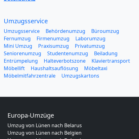
Umzugsservice
Umzugsservice
Behördenumzug
Büroumzug
Fernumzug
Firmenumzug
Laborumzug
Mini Umzug
Praxisumzug
Privatumzug
Seniorenumzug
Studentenumzug
Beiladung
Entrümpelung
Halteverbotszone
Klaviertransport
Möbellift
Haushaltsauflösung
Möbeltaxi
Möbelmitfahrzentrale
Umzugskartons
Europa-Umzüge
Umzug von Lünen nach Belarus
Umzug von Lünen nach Belgien