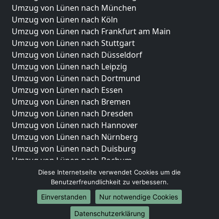
Umzug von Lünen nach München
Umzug von Lünen nach Köln
Umzug von Lünen nach Frankfurt am Main
Umzug von Lünen nach Stuttgart
Umzug von Lünen nach Düsseldorf
Umzug von Lünen nach Leipzig
Umzug von Lünen nach Dortmund
Umzug von Lünen nach Essen
Umzug von Lünen nach Bremen
Umzug von Lünen nach Dresden
Umzug von Lünen nach Hannover
Umzug von Lünen nach Nürnberg
Umzug von Lünen nach Duisburg
Umzug von Lünen nach Bochum
Umzug von Lünen nach Wuppertal
Diese Internetseite verwendet Cookies um die
Benutzerfreundlichkeit zu verbessern.
Umzug von Lünen nach Bielefeld
Umzug von Lünen nach Bonn
Einverstanden
Nur notwendige Cookies
Umzug von Lünen nach Münster
Datenschutzerklärung