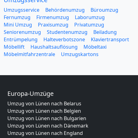
Umzugsservice
Behördenumzug
Büroumzug
Fernumzug
Firmenumzug
Laborumzug
Mini Umzug
Praxisumzug
Privatumzug
Seniorenumzug
Studentenumzug
Beiladung
Entrümpelung
Halteverbotszone
Klaviertransport
Möbellift
Haushaltsauflösung
Möbeltaxi
Möbelmitfahrzentrale
Umzugskartons
Europa-Umzüge
Umzug von Lünen nach Belarus
Umzug von Lünen nach Belgien
Umzug von Lünen nach Bulgarien
Umzug von Lünen nach Dänemark
Umzug von Lünen nach England