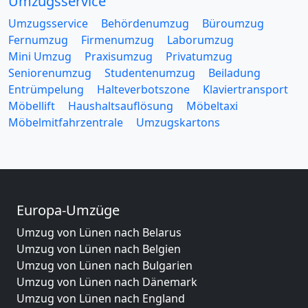
Umzugsservice
Umzugsservice
Behördenumzug
Büroumzug
Fernumzug
Firmenumzug
Laborumzug
Mini Umzug
Praxisumzug
Privatumzug
Seniorenumzug
Studentenumzug
Beiladung
Entrümpelung
Halteverbotszone
Klaviertransport
Möbellift
Haushaltsauflösung
Möbeltaxi
Möbelmitfahrzentrale
Umzugskartons
Europa-Umzüge
Umzug von Lünen nach Belarus
Umzug von Lünen nach Belgien
Umzug von Lünen nach Bulgarien
Umzug von Lünen nach Dänemark
Umzug von Lünen nach England