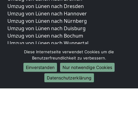
Umzug von Lünen nach Dresden
Umzug von Lünen nach Hannover
Umzug von Lünen nach Nürnberg
Umzug von Lünen nach Duisburg
Umzug von Lünen nach Bochum
Umzug von Lünen nach Wuppertal
Umzug von Lünen nach Bielefeld
Diese Internetseite verwendet Cookies um die
Umzug von Lünen nach Bonn
Benutzerfreundlichkeit zu verbessern.
Umzug von Lünen nach Münster
Einverstanden
Nur notwendige Cookies
Internationale-Umzüge
Datenschutzerklärung
Umzug von Lünen nach Brasilien
Umzug von Lünen nach Brunei Darussalam
Umzug von Lünen nach Burkina Faso
Umzug von Lünen nach Burundi
Umzug von Lünen nach Chile
Umzug von Lünen nach China
Umzug von Lünen nach Cookinseln