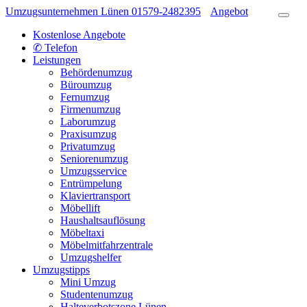
Umzugsunternehmen Lünen
01579-2482395
Angebot
Kostenlose Angebote
✆ Telefon
Leistungen
Behördenumzug
Büroumzug
Fernumzug
Firmenumzug
Laborumzug
Praxisumzug
Privatumzug
Seniorenumzug
Umzugsservice
Entrümpelung
Klaviertransport
Möbellift
Haushaltsauflösung
Möbeltaxi
Möbelmitfahrzentrale
Umzugshelfer
Umzugstipps
Mini Umzug
Studentenumzug
Halteverbotszone Lünen