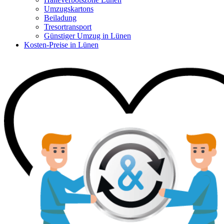
Umzugskartons
Beiladung
Tresortransport
Günstiger Umzug in Lünen
Kosten-Preise in Lünen