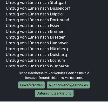
Umzug von Lünen nach Stuttgart
Umzug von Lünen nach Düsseldorf
Umzug von Lünen nach Leipzig
Umzug von Lünen nach Dortmund
Umzug von Lünen nach Essen
Umzug von Lünen nach Bremen
Umzug von Lünen nach Dresden
Umzug von Lünen nach Hannover
Umzug von Lünen nach Nürnberg
Umzug von Lünen nach Duisburg
Umzug von Lünen nach Bochum
Umzug von Lünen nach Wuppertal
Umzug von Lünen nach Bielefeld
Diese Internetseite verwendet Cookies um die
Umzug von Lünen nach Bonn
Benutzerfreundlichkeit zu verbessern.
Umzug von Lünen nach Münster
Einverstanden
Nur notwendige Cookies
Internationale-Umzüge
Datenschutzerklärung
Umzug von Lünen nach Brasilien
Umzug von Lünen nach Brunei Darussalam