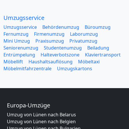
Umzugsservice
Umzugsservice
Behördenumzug
Büroumzug
Fernumzug
Firmenumzug
Laborumzug
Mini Umzug
Praxisumzug
Privatumzug
Seniorenumzug
Studentenumzug
Beiladung
Entrümpelung
Halteverbotszone
Klaviertransport
Möbellift
Haushaltsauflösung
Möbeltaxi
Möbelmitfahrzentrale
Umzugskartons
Europa-Umzüge
Umzug von Lünen nach Belarus
Umzug von Lünen nach Belgien
Umzug von Lünen nach Bulgarien