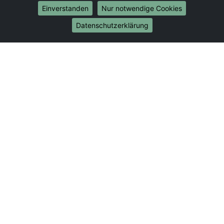
Umzug von Lünen nach Bonn
Einverstanden
Nur notwendige Cookies
Umzug von Lünen nach Münster
Datenschutzerklärung
Internationale-Umzüge
Umzug von Lünen nach Brasilien
Umzug von Lünen nach Brunei Darussalam
Umzug von Lünen nach Burkina Faso
Umzug von Lünen nach Burundi
Umzug von Lünen nach Chile
Umzug von Lünen nach China
Umzug von Lünen nach Cookinseln
Umzug von Lünen nach Costa Rica
Umzug von Lünen nach Curaçao
Umzug von Lünen nach Demokratische Republik
Kongo
Umzug von Lünen nach Dominica
Umzug von Lünen nach Dominikanische Republik
Umzug von Lünen nach Dschibuti
Umzug von Lünen nach Ecuador