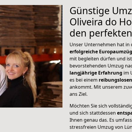
Günstige Umz
Oliveira do Ho
den perfekte
Unser Unternehmen hat in
erfolgreiche Europaumzü
mit begleiten dürfen und ist
bevorstehenden Umzug nach
langjährige Erfahrung
im 
es bei einem
reibungslosen
ankommt. Mit unserem zuve
ans Ziel.
Möchten Sie sich vollständ
und sich stattdessen
entsp
Ihnen genau das. Es umfasst 
stressfreien Umzug von Lün