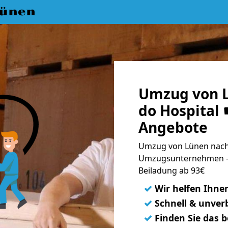
ünen
Umzug von L
do Hospital 
Angebote
Umzug von Lünen nach O
Umzugsunternehmen - 
Beiladung ab 93€
✓
Wir helfen Ihne
✓
Schnell & unverb
✓
Finden Sie das 