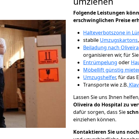
umziehen
Folgende Leistungen könn
erschwinglichen Preise er
Halteverbotszone in Lü
stabile
Umzugskartons
Beiladung nach Oliveira
organisieren wir, für Si
Entrümpelung
oder
Hau
Möbellift günstig miete
Umzugshelfer
, für das
Transporte wie z.B.
Klav
Lassen Sie uns Ihnen helfen
Oliveira do Hospital zu ve
dafür sorgen, dass Sie
schn
einziehen können.
Kontaktieren Sie uns noc