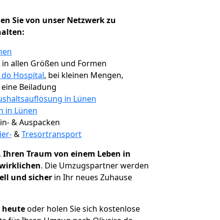
en Sie von unser Netzwerk zu
halten:
nen
, in allen Größen und Formen
 do Hospital
, bei kleinen Mengen,
e eine Beiladung
shaltsauflösung in Lünen
n in Lünen
 Ein- & Auspacken
ier-
&
Tresortransport
,
Ihren Traum von einem Leben in
rwirklichen
. Die Umzugspartner werden
ell und sicher
in Ihr neues Zuhause
h heute
oder holen Sie sich kostenlose