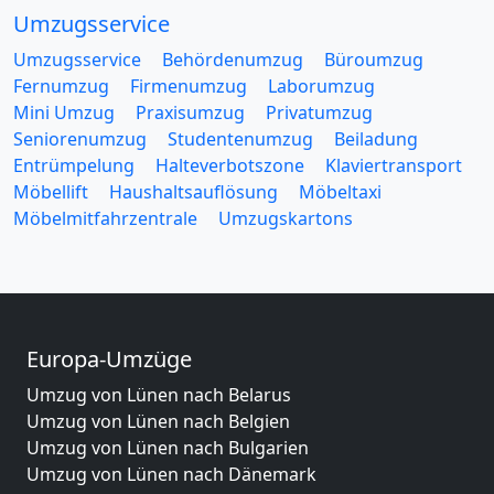
Umzugsservice
Umzugsservice
Behördenumzug
Büroumzug
Fernumzug
Firmenumzug
Laborumzug
Mini Umzug
Praxisumzug
Privatumzug
Seniorenumzug
Studentenumzug
Beiladung
Entrümpelung
Halteverbotszone
Klaviertransport
Möbellift
Haushaltsauflösung
Möbeltaxi
Möbelmitfahrzentrale
Umzugskartons
Europa-Umzüge
Umzug von Lünen nach Belarus
Umzug von Lünen nach Belgien
Umzug von Lünen nach Bulgarien
Umzug von Lünen nach Dänemark