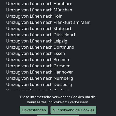
Umzug von Lünen nach Hamburg
Umzug von Lünen nach München
Umzug von Lünen nach Köln
Umzug von Lünen nach Frankfurt am Main
Umzug von Lünen nach Stuttgart
Umzug von Lünen nach Düsseldorf
Umzug von Lünen nach Leipzig
Umzug von Lünen nach Dortmund
Umzug von Lünen nach Essen
Umzug von Lünen nach Bremen
Umzug von Lünen nach Dresden
Umzug von Lünen nach Hannover
Umzug von Lünen nach Nürnberg
Umzug von Lünen nach Duisburg
Umzug von Lünen nach Bochum
Umzug von Lünen nach Wuppertal
Diese Internetseite verwendet Cookies um die
Benutzerfreundlichkeit zu verbessern.
Umzug von Lünen nach Bielefeld
Umzug von Lünen nach Bonn
Einverstanden
Nur notwendige Cookies
Umzug von Lünen nach Münster