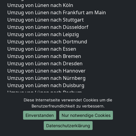
Umzug von Lünen nach Köln
Umzug von Lünen nach Frankfurt am Main
Umzug von Lünen nach Stuttgart
Umzug von Lünen nach Düsseldorf
Umzug von Lünen nach Leipzig
Umzug von Lünen nach Dortmund
Umzug von Lünen nach Essen
Umzug von Lünen nach Bremen
Umzug von Lünen nach Dresden
Umzug von Lünen nach Hannover
Umzug von Lünen nach Nürnberg
Umzug von Lünen nach Duisburg
Umzug von Lünen nach Bochum
Umzug von Lünen nach Wuppertal
Diese Internetseite verwendet Cookies um die
Benutzerfreundlichkeit zu verbessern.
Umzug von Lünen nach Bielefeld
Umzug von Lünen nach Bonn
Einverstanden
Nur notwendige Cookies
Umzug von Lünen nach Münster
Datenschutzerklärung
Internationale-Umzüge