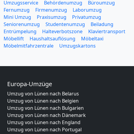
Umzugsservice
Behördenumzug
Büroumzug
Fernumzug
Firmenumzug
Laborumzug
Mini Umzug
Praxisumzug
Privatumzug
Seniorenumzug
Studentenumzug
Beiladung
Entrümpelung
Halteverbotszone
Klaviertransport
Möbellift
Haushaltsauflösung
Möbeltaxi
Möbelmitfahrzentrale
Umzugskartons
Europa-Umzüge
Umzug von Lünen nach Belarus
Umzug von Lünen nach Belgien
Umzug von Lünen nach Bulgarien
Umzug von Lünen nach Dänemark
Umzug von Lünen nach England
Umzug von Lünen nach Portugal