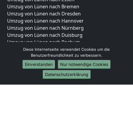
Umzug von Lünen nach Bremen
Umzug von Lünen nach Dresden
Umzug von Lünen nach Hannover
Umzug von Lünen nach Nürnberg
Umzug von Lünen nach Duisburg
Umzug von Lünen nach Bochum
Umzug von Lünen nach Wuppertal
Diese Internetseite verwendet Cookies um die
Benutzerfreundlichkeit zu verbessern.
Umzug von Lünen nach Bielefeld
Umzug von Lünen nach Bonn
Einverstanden
Nur notwendige Cookies
Umzug von Lünen nach Münster
Datenschutzerklärung
Internationale-Umzüge
Umzug von Lünen nach Brasilien
Umzug von Lünen nach Brunei Darussalam
Umzug von Lünen nach Burkina Faso
Umzug von Lünen nach Burundi
Umzug von Lünen nach Chile
Umzug von Lünen nach China