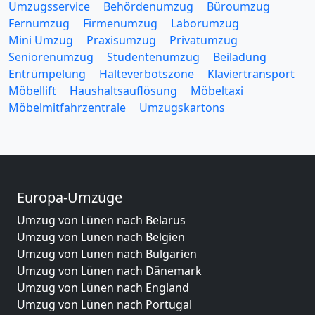
Umzugsservice
Behördenumzug
Büroumzug
Fernumzug
Firmenumzug
Laborumzug
Mini Umzug
Praxisumzug
Privatumzug
Seniorenumzug
Studentenumzug
Beiladung
Entrümpelung
Halteverbotszone
Klaviertransport
Möbellift
Haushaltsauflösung
Möbeltaxi
Möbelmitfahrzentrale
Umzugskartons
Europa-Umzüge
Umzug von Lünen nach Belarus
Umzug von Lünen nach Belgien
Umzug von Lünen nach Bulgarien
Umzug von Lünen nach Dänemark
Umzug von Lünen nach England
Umzug von Lünen nach Portugal