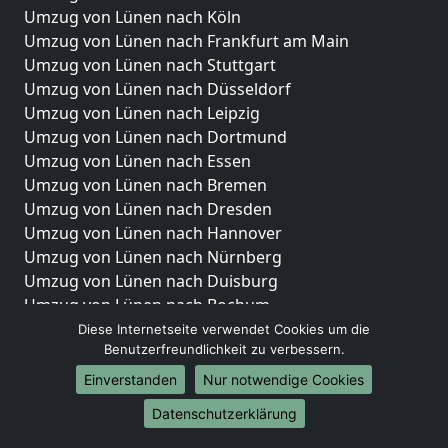
Umzug von Lünen nach Köln
Umzug von Lünen nach Frankfurt am Main
Umzug von Lünen nach Stuttgart
Umzug von Lünen nach Düsseldorf
Umzug von Lünen nach Leipzig
Umzug von Lünen nach Dortmund
Umzug von Lünen nach Essen
Umzug von Lünen nach Bremen
Umzug von Lünen nach Dresden
Umzug von Lünen nach Hannover
Umzug von Lünen nach Nürnberg
Umzug von Lünen nach Duisburg
Umzug von Lünen nach Bochum
Umzug von Lünen nach Wuppertal
Diese Internetseite verwendet Cookies um die
Benutzerfreundlichkeit zu verbessern.
Umzug von Lünen nach Bielefeld
Umzug von Lünen nach Bonn
Einverstanden
Nur notwendige Cookies
Umzug von Lünen nach Münster
Datenschutzerklärung
Internationale-Umzüge