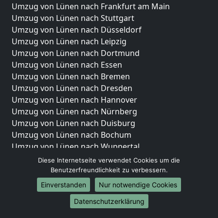
Umzug von Lünen nach Frankfurt am Main
Umzug von Lünen nach Stuttgart
Umzug von Lünen nach Düsseldorf
Umzug von Lünen nach Leipzig
Umzug von Lünen nach Dortmund
Umzug von Lünen nach Essen
Umzug von Lünen nach Bremen
Umzug von Lünen nach Dresden
Umzug von Lünen nach Hannover
Umzug von Lünen nach Nürnberg
Umzug von Lünen nach Duisburg
Umzug von Lünen nach Bochum
Umzug von Lünen nach Wuppertal
Umzug von Lünen nach Bielefeld
Diese Internetseite verwendet Cookies um die
Umzug von Lünen nach Bonn
Benutzerfreundlichkeit zu verbessern.
Umzug von Lünen nach Münster
Einverstanden
Nur notwendige Cookies
Internationale-Umzüge
Datenschutzerklärung
Umzug von Lünen nach Brasilien