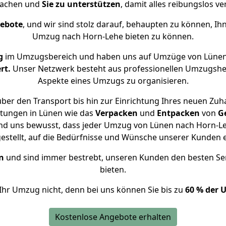
achen und
Sie zu unterstützen
, damit alles reibungslos ve
gebote
, und wir sind stolz darauf, behaupten zu können, Ih
Umzug nach Horn-Lehe bieten zu können.
g
im Umzugsbereich und haben uns auf Umzüge von Lünen
rt.
Unser Netzwerk besteht aus professionellen Umzugshelfer
Aspekte eines Umzugs zu organisieren.
ber den Transport bis hin zur Einrichtung Ihres neuen Zuh
stungen in Lünen wie das
Verpacken
und
Entpacken
von
G
ind uns bewusst, dass jeder Umzug von Lünen nach Horn-Leh
gestellt, auf die Bedürfnisse und Wünsche unserer Kunden 
n
und sind immer bestrebt, unseren Kunden den besten Se
bieten.
Ihr Umzug nicht, denn bei uns können Sie bis zu
60 % der 
Kostenlose Angebote erhalten