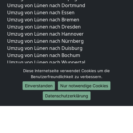
Umzug von Lünen nach Dortmund
Umzug von Lünen nach Essen
Umzug von Lünen nach Bremen
Umzug von Lünen nach Dresden
Umzug von Lünen nach Hannover
Umzug von Lünen nach Nürnberg
Umzug von Lünen nach Duisburg
Umzug von Lünen nach Bochum
Umzug von Lünen nach Wuppertal
Umzug von Lünen nach Bielefeld
Diese Internetseite verwendet Cookies um die
Umzug von Lünen nach Bonn
Benutzerfreundlichkeit zu verbessern.
Umzug von Lünen nach Münster
Einverstanden
Nur notwendige Cookies
Internationale-Umzüge
Datenschutzerklärung
Umzug von Lünen nach Brasilien
Umzug von Lünen nach Brunei Darussalam
Umzug von Lünen nach Burkina Faso
Umzug von Lünen nach Burundi