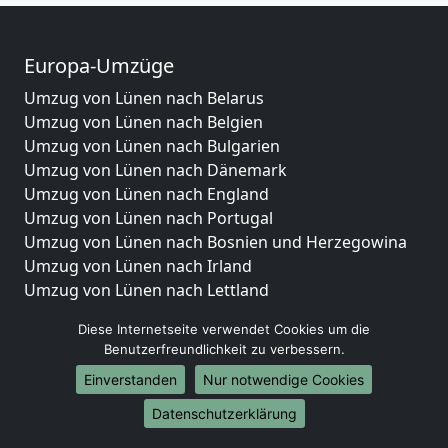
Europa-Umzüge
Umzug von Lünen nach Belarus
Umzug von Lünen nach Belgien
Umzug von Lünen nach Bulgarien
Umzug von Lünen nach Dänemark
Umzug von Lünen nach England
Umzug von Lünen nach Portugal
Umzug von Lünen nach Bosnien und Herzegowina
Umzug von Lünen nach Irland
Umzug von Lünen nach Lettland
Umzug von Lünen nach Zypern
Diese Internetseite verwendet Cookies um die
Umzug von Lünen nach Kroatien
Benutzerfreundlichkeit zu verbessern.
Umzug von Lünen nach Estland
Einverstanden
Nur notwendige Cookies
Umzug von Lünen nach Finnland
Umzug von Lünen nach Frankreich
Datenschutzerklärung
Umzug von Lünen nach Griechenland