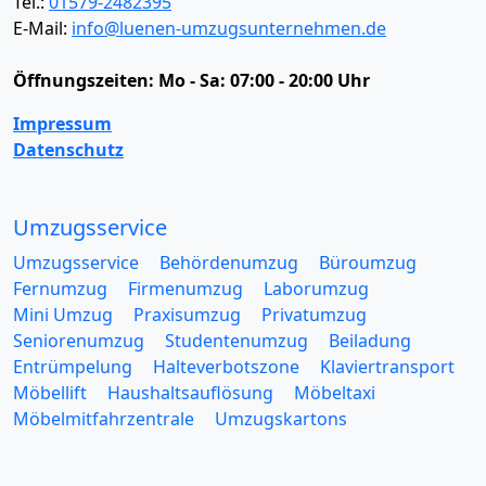
Tel.:
01579-2482395
E-Mail:
info@luenen-umzugsunternehmen.de
Öffnungszeiten:
Mo - Sa: 07:00 - 20:00 Uhr
Impressum
Datenschutz
Umzugsservice
Umzugsservice
Behördenumzug
Büroumzug
Fernumzug
Firmenumzug
Laborumzug
Mini Umzug
Praxisumzug
Privatumzug
Seniorenumzug
Studentenumzug
Beiladung
Entrümpelung
Halteverbotszone
Klaviertransport
Möbellift
Haushaltsauflösung
Möbeltaxi
Möbelmitfahrzentrale
Umzugskartons