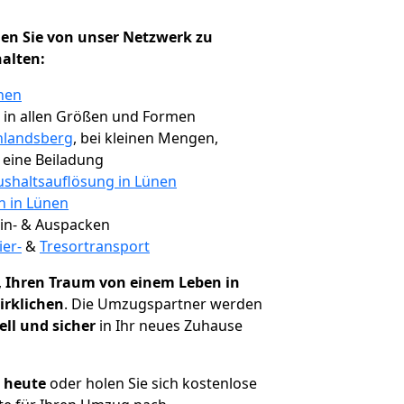
en Sie von unser Netzwerk zu
halten:
nen
, in allen Größen und Formen
hlandsberg
, bei kleinen Mengen,
e eine Beiladung
shaltsauflösung in Lünen
n in Lünen
 Ein- & Auspacken
ier-
&
Tresortransport
,
Ihren Traum von einem Leben in
irklichen
. Die Umzugspartner werden
ell und sicher
in Ihr neues Zuhause
h heute
oder holen Sie sich kostenlose