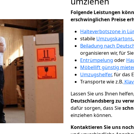
umziehen
Folgende Leistungen könn
erschwinglichen Preise er
Halteverbotszone in Lü
stabile
Umzugskartons
Beiladung nach Deutsc
organisieren wir, für Si
Entrümpelung
oder
Hau
Möbellift günstig miete
Umzugshelfer
, für das
Transporte wie z.B.
Klav
Lassen Sie uns Ihnen helfen
Deutschlandsberg zu verw
dafür sorgen, dass Sie
schn
einziehen können.
Kontaktieren Sie uns noc