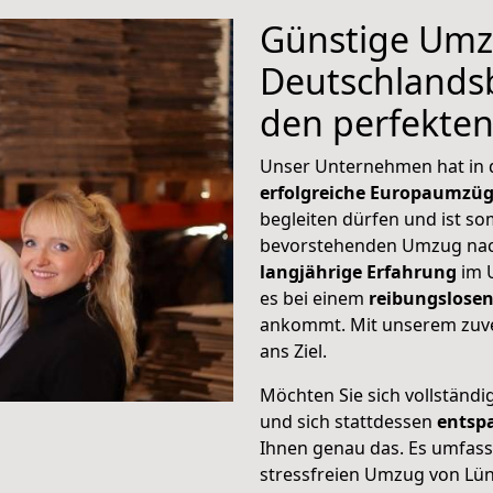
Günstige Umz
Deutschlandsb
den perfekte
Unser Unternehmen hat in
erfolgreiche Europaumzü
begleiten dürfen und ist so
bevorstehenden Umzug nac
langjährige Erfahrung
im 
es bei einem
reibungslosen
ankommt. Mit unserem zuve
ans Ziel.
Möchten Sie sich vollständ
und sich stattdessen
entsp
Ihnen genau das. Es umfasst 
stressfreien Umzug von Lü