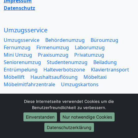
Impressum
Datenschutz
Umzugsservice
Umzugsservice
Behördenumzug
Büroumzug
Fernumzug
Firmenumzug
Laborumzug
Mini Umzug
Praxisumzug
Privatumzug
Seniorenumzug
Studentenumzug
Beiladung
Entrümpelung
Halteverbotszone
Klaviertransport
Möbellift
Haushaltsauflösung
Möbeltaxi
Möbelmitfahrzentrale
Umzugskartons
Diese Internetseite verwendet Cookies um die
Benutzerfreundlichkeit zu verbessern.
Einverstanden
Nur notwendige Cookies
Europa-Umzüge
Datenschutzerklärung
Umzug von Lünen nach Belarus