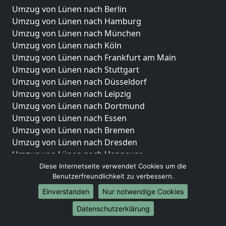
Umzug von Lünen nach Berlin
Umzug von Lünen nach Hamburg
Umzug von Lünen nach München
Umzug von Lünen nach Köln
Umzug von Lünen nach Frankfurt am Main
Umzug von Lünen nach Stuttgart
Umzug von Lünen nach Düsseldorf
Umzug von Lünen nach Leipzig
Umzug von Lünen nach Dortmund
Umzug von Lünen nach Essen
Umzug von Lünen nach Bremen
Umzug von Lünen nach Dresden
Umzug von Lünen nach Hannover
Umzug von Lünen nach Nürnberg
Diese Internetseite verwendet Cookies um die
Benutzerfreundlichkeit zu verbessern.
Umzug von Lünen nach Duisburg
Umzug von Lünen nach Bochum
Einverstanden
Nur notwendige Cookies
Umzug von Lünen nach Wuppertal
Datenschutzerklärung
Umzug von Lünen nach Bielefeld