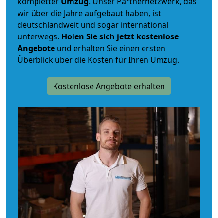
kompletter
Umzug
. Unser Partnernetzwerk, das
wir über die Jahre aufgebaut haben, ist
deutschlandweit und sogar international
unterwegs.
Holen Sie sich jetzt kostenlose
Angebote
und erhalten Sie einen ersten
Überblick über die Kosten für Ihren Umzug.
Kostenlose Angebote erhalten