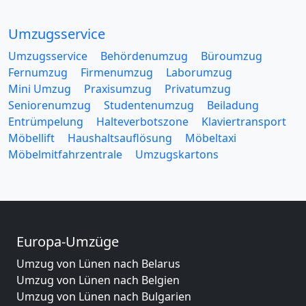
Umzugsservice
Umzugsservice
Behördenumzug
Büroumzug
Fernumzug
Firmenumzug
Laborumzug
Mini Umzug
Praxisumzug
Privatumzug
Seniorenumzug
Studentenumzug
Beiladung
Entrümpelung
Halteverbotszone
Klaviertransport
Möbellift
Haushaltsauflösung
Möbeltaxi
Möbelmitfahrzentrale
Umzugskartons
Europa-Umzüge
Umzug von Lünen nach Belarus
Umzug von Lünen nach Belgien
Umzug von Lünen nach Bulgarien