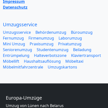
Impressum
Datenschutz
Umzugsservice
Umzugsservice
Behördenumzug
Büroumzug
Fernumzug
Firmenumzug
Laborumzug
Mini Umzug
Praxisumzug
Privatumzug
Seniorenumzug
Studentenumzug
Beiladung
Entrümpelung
Halteverbotszone
Klaviertransport
Möbellift
Haushaltsauflösung
Möbeltaxi
Möbelmitfahrzentrale
Umzugskartons
Europa-Umzüge
Umzug von Lünen nach Belarus