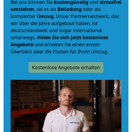
Bei uns können Sie
kostengünstig
und
stressfrei
umziehen
, sei es als
Beiladung
oder als
kompletter
Umzug
. Unser Partnernetzwerk, das
wir über die Jahre aufgebaut haben, ist
deutschlandweit und sogar international
unterwegs.
Holen Sie sich jetzt kostenlose
Angebote
und erhalten Sie einen ersten
Überblick über die Kosten für Ihren Umzug.
Kostenlose Angebote erhalten