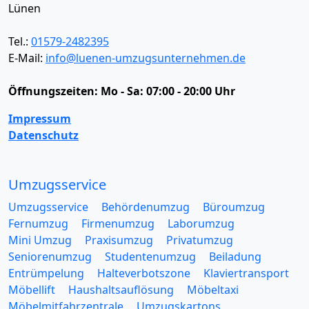
Lünen
Tel.:
01579-2482395
E-Mail:
info@luenen-umzugsunternehmen.de
Öffnungszeiten:
Mo - Sa: 07:00 - 20:00 Uhr
Impressum
Datenschutz
Umzugsservice
Umzugsservice
Behördenumzug
Büroumzug
Fernumzug
Firmenumzug
Laborumzug
Mini Umzug
Praxisumzug
Privatumzug
Seniorenumzug
Studentenumzug
Beiladung
Entrümpelung
Halteverbotszone
Klaviertransport
Möbellift
Haushaltsauflösung
Möbeltaxi
Möbelmitfahrzentrale
Umzugskartons