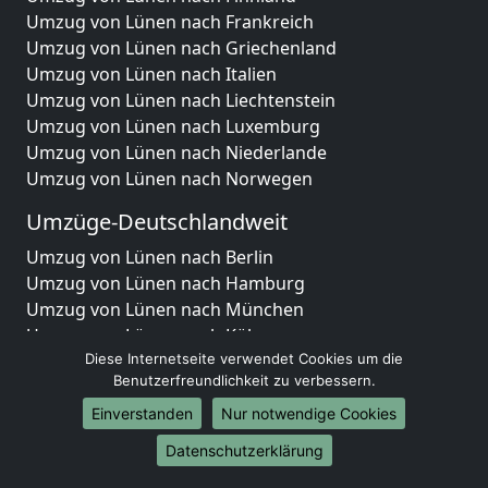
Umzug von Lünen nach Frankreich
Umzug von Lünen nach Griechenland
Umzug von Lünen nach Italien
Umzug von Lünen nach Liechtenstein
Umzug von Lünen nach Luxemburg
Umzug von Lünen nach Niederlande
Umzug von Lünen nach Norwegen
Umzüge-Deutschlandweit
Umzug von Lünen nach Berlin
Umzug von Lünen nach Hamburg
Umzug von Lünen nach München
Umzug von Lünen nach Köln
Umzug von Lünen nach Frankfurt am Main
Diese Internetseite verwendet Cookies um die
Benutzerfreundlichkeit zu verbessern.
Umzug von Lünen nach Stuttgart
Umzug von Lünen nach Düsseldorf
Einverstanden
Nur notwendige Cookies
Umzug von Lünen nach Leipzig
Datenschutzerklärung
Umzug von Lünen nach Dortmund