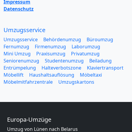
Impressum
Datenschutz
Umzugsservice
Umzugsservice
Behördenumzug
Büroumzug
Fernumzug
Firmenumzug
Laborumzug
Mini Umzug
Praxisumzug
Privatumzug
Seniorenumzug
Studentenumzug
Beiladung
Entrümpelung
Halteverbotszone
Klaviertransport
Möbellift
Haushaltsauflösung
Möbeltaxi
Möbelmitfahrzentrale
Umzugskartons
Europa-Umzüge
Umzug von Lünen nach Belarus