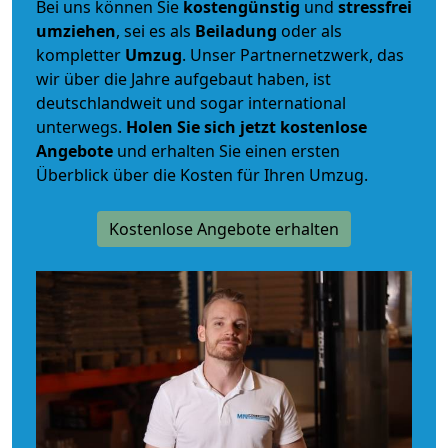
Bei uns können Sie
kostengünstig
und
stressfrei
umziehen
, sei es als
Beiladung
oder als
kompletter
Umzug
. Unser Partnernetzwerk, das
wir über die Jahre aufgebaut haben, ist
deutschlandweit und sogar international
unterwegs.
Holen Sie sich jetzt kostenlose
Angebote
und erhalten Sie einen ersten
Überblick über die Kosten für Ihren Umzug.
Kostenlose Angebote erhalten