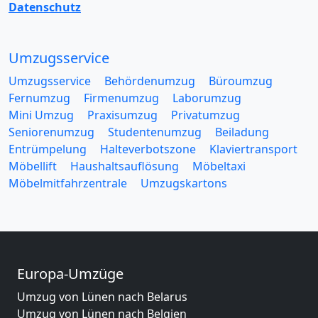
Datenschutz
Umzugsservice
Umzugsservice
Behördenumzug
Büroumzug
Fernumzug
Firmenumzug
Laborumzug
Mini Umzug
Praxisumzug
Privatumzug
Seniorenumzug
Studentenumzug
Beiladung
Entrümpelung
Halteverbotszone
Klaviertransport
Möbellift
Haushaltsauflösung
Möbeltaxi
Möbelmitfahrzentrale
Umzugskartons
Europa-Umzüge
Umzug von Lünen nach Belarus
Umzug von Lünen nach Belgien