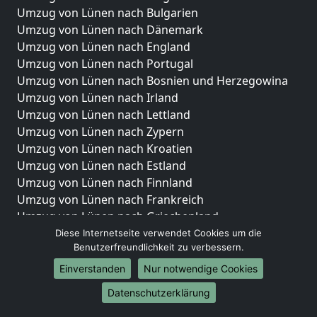
Umzug von Lünen nach Bulgarien
Umzug von Lünen nach Dänemark
Umzug von Lünen nach England
Umzug von Lünen nach Portugal
Umzug von Lünen nach Bosnien und Herzegowina
Umzug von Lünen nach Irland
Umzug von Lünen nach Lettland
Umzug von Lünen nach Zypern
Umzug von Lünen nach Kroatien
Umzug von Lünen nach Estland
Umzug von Lünen nach Finnland
Umzug von Lünen nach Frankreich
Umzug von Lünen nach Griechenland
Umzug von Lünen nach Italien
Diese Internetseite verwendet Cookies um die
Benutzerfreundlichkeit zu verbessern.
Umzug von Lünen nach Liechtenstein
Umzug von Lünen nach Luxemburg
Einverstanden
Nur notwendige Cookies
Umzug von Lünen nach Niederlande
Datenschutzerklärung
Umzug von Lünen nach Norwegen