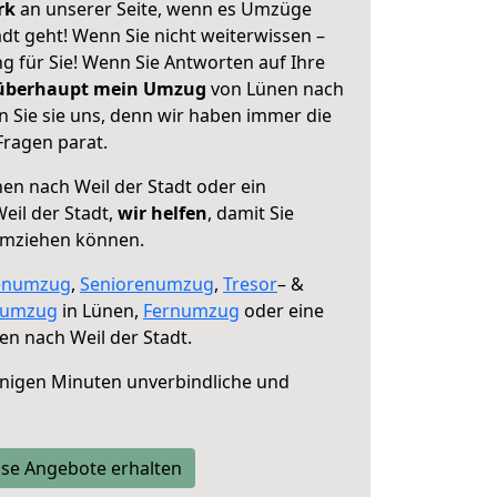
erk
an unserer Seite, wenn es Umzüge
dt geht! Wenn Sie nicht weiterwissen –
ng für Sie! Wenn Sie Antworten auf Ihre
 überhaupt mein Umzug
von Lünen nach
n Sie sie uns, denn wir haben immer die
Fragen parat.
en nach Weil der Stadt oder ein
il der Stadt,
wir helfen
, damit Sie
umziehen können.
enumzug
,
Seniorenumzug
,
Tresor
– &
numzug
in Lünen,
Fernumzug
oder eine
n nach Weil der Stadt.
nigen Minuten unverbindliche und
se Angebote erhalten