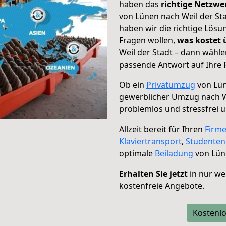
haben das
richtige Netzw
von Lünen nach Weil der Sta
haben wir die richtige Lösu
Fragen wollen,
was kostet
Weil der Stadt – dann wähle
passende Antwort auf Ihre 
Ob ein
Privatumzug
von Lün
gewerblicher Umzug nach We
problemlos und stressfrei 
Allzeit bereit für Ihren
Firm
Klaviertransport
,
Studente
optimale
Beiladung
von Lüne
Erhalten Sie jetzt
in nur we
kostenfreie Angebote.
Kostenlo