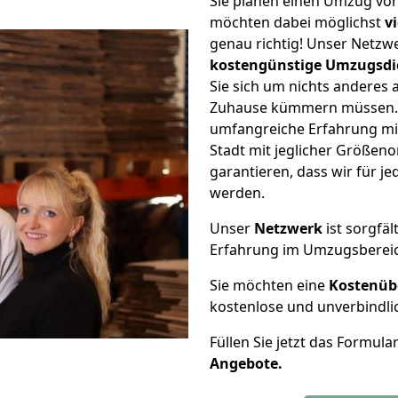
Sie planen einen Umzug von
möchten dabei möglichst
v
genau richtig! Unser Netzw
kostengünstige Umzugsdi
Sie sich um nichts anderes 
Zuhause kümmern müssen. W
umfangreiche Erfahrung mi
Stadt mit jeglicher Größe
garantieren, dass wir für j
werden.
Unser
Netzwerk
ist sorgfäl
Erfahrung im Umzugsberei
Sie möchten eine
Kostenüb
kostenlose und unverbindli
Füllen Sie jetzt das Formula
Angebote.