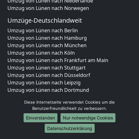
Umzug von Lünen nach Niederlande
Umzug von Lünen nach Norwegen
Umzüge-Deutschlandweit
Umzug von Lünen nach Berlin
Umzug von Lünen nach Hamburg
Umzug von Lünen nach München
Umzug von Lünen nach Köln
Umzug von Lünen nach Frankfurt am Main
Umzug von Lünen nach Stuttgart
Umzug von Lünen nach Düsseldorf
Umzug von Lünen nach Leipzig
Umzug von Lünen nach Dortmund
Umzug von Lünen nach Essen
Diese Internetseite verwendet Cookies um die
Umzug von Lünen nach Bremen
Benutzerfreundlichkeit zu verbessern.
Umzug von Lünen nach Dresden
Einverstanden
Nur notwendige Cookies
Umzug von Lünen nach Hannover
Umzug von Lünen nach Nürnberg
Datenschutzerklärung
Umzug von Lünen nach Duisburg