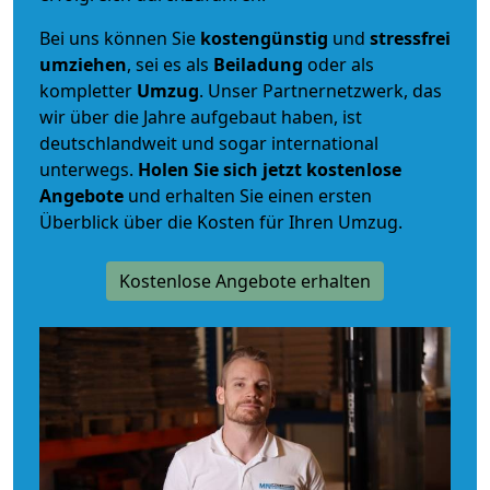
Bei uns können Sie
kostengünstig
und
stressfrei
umziehen
, sei es als
Beiladung
oder als
kompletter
Umzug
. Unser Partnernetzwerk, das
wir über die Jahre aufgebaut haben, ist
deutschlandweit und sogar international
unterwegs.
Holen Sie sich jetzt kostenlose
Angebote
und erhalten Sie einen ersten
Überblick über die Kosten für Ihren Umzug.
Kostenlose Angebote erhalten