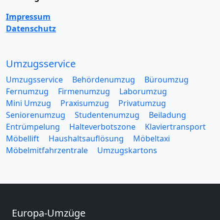
Impressum
Datenschutz
Umzugsservice
Umzugsservice
Behördenumzug
Büroumzug
Fernumzug
Firmenumzug
Laborumzug
Mini Umzug
Praxisumzug
Privatumzug
Seniorenumzug
Studentenumzug
Beiladung
Entrümpelung
Halteverbotszone
Klaviertransport
Möbellift
Haushaltsauflösung
Möbeltaxi
Möbelmitfahrzentrale
Umzugskartons
Europa-Umzüge