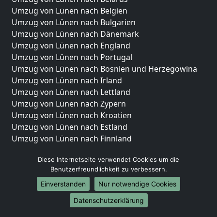
Umzug von Lünen nach Belgien
Umzug von Lünen nach Bulgarien
Umzug von Lünen nach Dänemark
Umzug von Lünen nach England
Umzug von Lünen nach Portugal
Umzug von Lünen nach Bosnien und Herzegowina
Umzug von Lünen nach Irland
Umzug von Lünen nach Lettland
Umzug von Lünen nach Zypern
Umzug von Lünen nach Kroatien
Umzug von Lünen nach Estland
Umzug von Lünen nach Finnland
Umzug von Lünen nach Frankreich
Diese Internetseite verwendet Cookies um die
Umzug von Lünen nach Griechenland
Benutzerfreundlichkeit zu verbessern.
Umzug von Lünen nach Italien
Umzug von Lünen nach Liechtenstein
Einverstanden
Nur notwendige Cookies
Umzug von Lünen nach Luxemburg
Datenschutzerklärung
Umzug von Lünen nach Niederlande