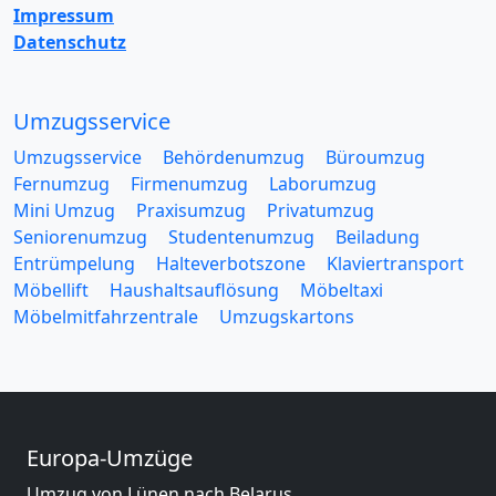
Impressum
Datenschutz
Umzugsservice
Umzugsservice
Behördenumzug
Büroumzug
Fernumzug
Firmenumzug
Laborumzug
Mini Umzug
Praxisumzug
Privatumzug
Seniorenumzug
Studentenumzug
Beiladung
Entrümpelung
Halteverbotszone
Klaviertransport
Möbellift
Haushaltsauflösung
Möbeltaxi
Möbelmitfahrzentrale
Umzugskartons
Europa-Umzüge
Umzug von Lünen nach Belarus