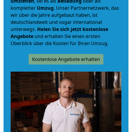
umziehen
, sei es als
Beiladung
oder als
kompletter
Umzug
. Unser Partnernetzwerk, das
wir über die Jahre aufgebaut haben, ist
deutschlandweit und sogar international
unterwegs.
Holen Sie sich jetzt kostenlose
Angebote
und erhalten Sie einen ersten
Überblick über die Kosten für Ihren Umzug.
Kostenlose Angebote erhalten