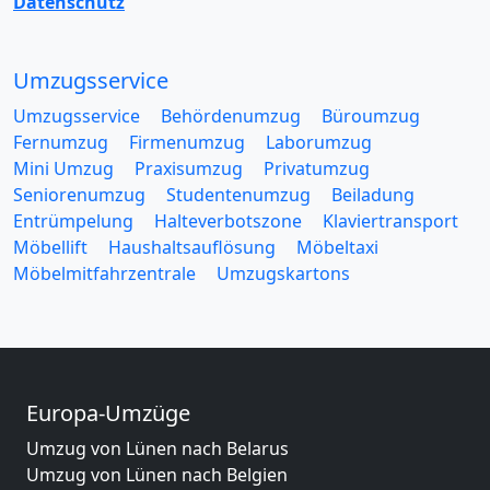
Datenschutz
Umzugsservice
Umzugsservice
Behördenumzug
Büroumzug
Fernumzug
Firmenumzug
Laborumzug
Mini Umzug
Praxisumzug
Privatumzug
Seniorenumzug
Studentenumzug
Beiladung
Entrümpelung
Halteverbotszone
Klaviertransport
Möbellift
Haushaltsauflösung
Möbeltaxi
Möbelmitfahrzentrale
Umzugskartons
Europa-Umzüge
Umzug von Lünen nach Belarus
Umzug von Lünen nach Belgien