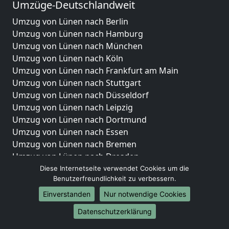
Umzüge-Deutschlandweit
Umzug von Lünen nach Berlin
Umzug von Lünen nach Hamburg
Umzug von Lünen nach München
Umzug von Lünen nach Köln
Umzug von Lünen nach Frankfurt am Main
Umzug von Lünen nach Stuttgart
Umzug von Lünen nach Düsseldorf
Umzug von Lünen nach Leipzig
Umzug von Lünen nach Dortmund
Umzug von Lünen nach Essen
Umzug von Lünen nach Bremen
Umzug von Lünen nach Dresden
Umzug von Lünen nach Hannover
Diese Internetseite verwendet Cookies um die
Benutzerfreundlichkeit zu verbessern.
Umzug von Lünen nach Nürnberg
Umzug von Lünen nach Duisburg
Einverstanden
Nur notwendige Cookies
Umzug von Lünen nach Bochum
Datenschutzerklärung
Umzug von Lünen nach Wuppertal