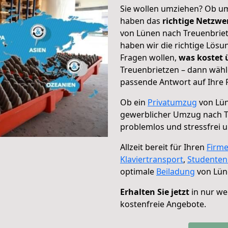
Sie wollen umziehen? Ob um
haben das
richtige Netzw
von Lünen nach Treuenbriet
haben wir die richtige Lösu
Fragen wollen,
was kostet
Treuenbrietzen – dann wähl
passende Antwort auf Ihre 
Ob ein
Privatumzug
von Lün
gewerblicher Umzug nach T
problemlos und stressfrei 
Allzeit bereit für Ihren
Firm
Klaviertransport
,
Studente
optimale
Beiladung
von Lün
Erhalten Sie jetzt
in nur we
kostenfreie Angebote.