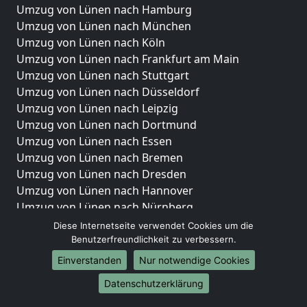
Umzug von Lünen nach Hamburg
Umzug von Lünen nach München
Umzug von Lünen nach Köln
Umzug von Lünen nach Frankfurt am Main
Umzug von Lünen nach Stuttgart
Umzug von Lünen nach Düsseldorf
Umzug von Lünen nach Leipzig
Umzug von Lünen nach Dortmund
Umzug von Lünen nach Essen
Umzug von Lünen nach Bremen
Umzug von Lünen nach Dresden
Umzug von Lünen nach Hannover
Umzug von Lünen nach Nürnberg
Umzug von Lünen nach Duisburg
Diese Internetseite verwendet Cookies um die
Umzug von Lünen nach Bochum
Benutzerfreundlichkeit zu verbessern.
Umzug von Lünen nach Wuppertal
Einverstanden
Nur notwendige Cookies
Umzug von Lünen nach Bielefeld
Datenschutzerklärung
Umzug von Lünen nach Bonn
Umzug von Lünen nach Münster