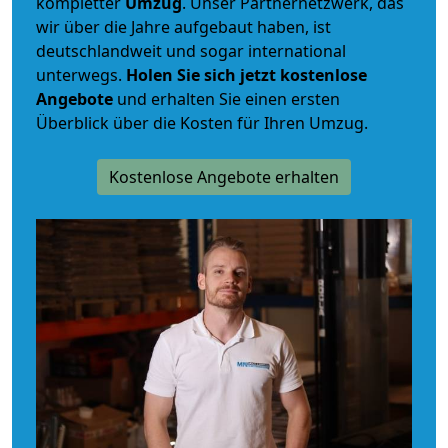
kompletter
Umzug
. Unser Partnernetzwerk, das
wir über die Jahre aufgebaut haben, ist
deutschlandweit und sogar international
unterwegs.
Holen Sie sich jetzt kostenlose
Angebote
und erhalten Sie einen ersten
Überblick über die Kosten für Ihren Umzug.
Kostenlose Angebote erhalten