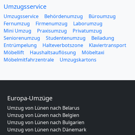
Umzugsservice
Umzugsservice
Behördenumzug
Büroumzug
Fernumzug
Firmenumzug
Laborumzug
Mini Umzug
Praxisumzug
Privatumzug
Seniorenumzug
Studentenumzug
Beiladung
Entrümpelung
Halteverbotszone
Klaviertransport
Möbellift
Haushaltsauflösung
Möbeltaxi
Möbelmitfahrzentrale
Umzugskartons
Europa-Umzüge
Umzug von Lünen nach Belarus
Umzug von Lünen nach Belgien
Umzug von Lünen nach Bulgarien
Umzug von Lünen nach Dänemark