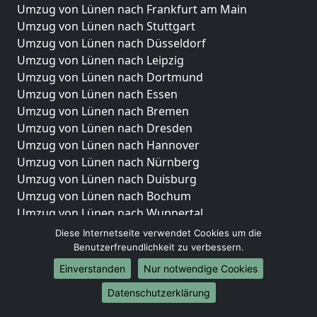
Umzug von Lünen nach Frankfurt am Main
Umzug von Lünen nach Stuttgart
Umzug von Lünen nach Düsseldorf
Umzug von Lünen nach Leipzig
Umzug von Lünen nach Dortmund
Umzug von Lünen nach Essen
Umzug von Lünen nach Bremen
Umzug von Lünen nach Dresden
Umzug von Lünen nach Hannover
Umzug von Lünen nach Nürnberg
Umzug von Lünen nach Duisburg
Umzug von Lünen nach Bochum
Umzug von Lünen nach Wuppertal
Umzug von Lünen nach Bielefeld
Diese Internetseite verwendet Cookies um die
Umzug von Lünen nach Bonn
Benutzerfreundlichkeit zu verbessern.
Umzug von Lünen nach Münster
Einverstanden
Nur notwendige Cookies
Internationale-Umzüge
Datenschutzerklärung
Umzug von Lünen nach Brasilien