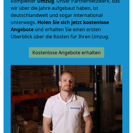
kompletter
Umzug
. Unser Partnernetzwerk, das
wir über die Jahre aufgebaut haben, ist
deutschlandweit und sogar international
unterwegs.
Holen Sie sich jetzt kostenlose
Angebote
und erhalten Sie einen ersten
Überblick über die Kosten für Ihren Umzug.
Kostenlose Angebote erhalten