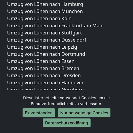
Umzug von Lünen nach Hamburg
Umzug von Lünen nach München
Umzug von Lünen nach Köln
Umzug von Lünen nach Frankfurt am Main
Umzug von Lünen nach Stuttgart
Umzug von Lünen nach Düsseldorf
Umzug von Lünen nach Leipzig
Umzug von Lünen nach Dortmund
Umzug von Lünen nach Essen
Umzug von Lünen nach Bremen
Umzug von Lünen nach Dresden
Umzug von Lünen nach Hannover
Umzug von Lünen nach Nürnberg
Umzug von Lünen nach Duisburg
Diese Internetseite verwendet Cookies um die
Umzug von Lünen nach Bochum
Benutzerfreundlichkeit zu verbessern.
Umzug von Lünen nach Wuppertal
Einverstanden
Nur notwendige Cookies
Umzug von Lünen nach Bielefeld
Datenschutzerklärung
Umzug von Lünen nach Bonn
Umzug von Lünen nach Münster