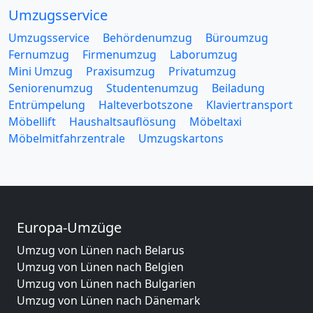
Umzugsservice
Umzugsservice
Behördenumzug
Büroumzug
Fernumzug
Firmenumzug
Laborumzug
Mini Umzug
Praxisumzug
Privatumzug
Seniorenumzug
Studentenumzug
Beiladung
Entrümpelung
Halteverbotszone
Klaviertransport
Möbellift
Haushaltsauflösung
Möbeltaxi
Möbelmitfahrzentrale
Umzugskartons
Europa-Umzüge
Umzug von Lünen nach Belarus
Umzug von Lünen nach Belgien
Umzug von Lünen nach Bulgarien
Umzug von Lünen nach Dänemark