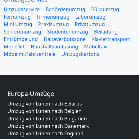
Umzugsservice
Behördenumzug
Büroumzug
Fernumzug
Firmenumzug
Laborumzug
Mini Umzug
Praxisumzug
Privatumzug
Seniorenumzug
Studentenumzug
Beiladung
Entrümpelung
Halteverbotszone
Klaviertransport
Möbellift
Haushaltsauflösung
Möbeltaxi
Möbelmitfahrzentrale
Umzugskartons
Europa-Umzüge
Umzug von Lünen nach Belarus
Umzug von Lünen nach Belgien
Umzug von Lünen nach Bulgarien
Umzug von Lünen nach Dänemark
Umzug von Lünen nach England