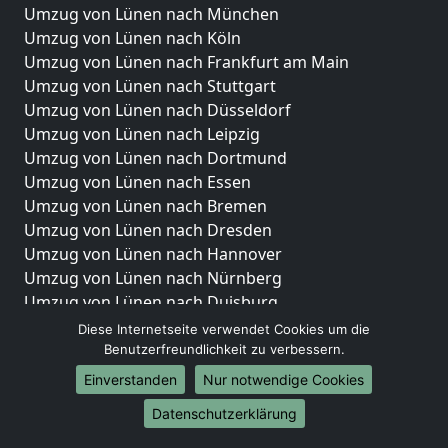
Umzug von Lünen nach München
Umzug von Lünen nach Köln
Umzug von Lünen nach Frankfurt am Main
Umzug von Lünen nach Stuttgart
Umzug von Lünen nach Düsseldorf
Umzug von Lünen nach Leipzig
Umzug von Lünen nach Dortmund
Umzug von Lünen nach Essen
Umzug von Lünen nach Bremen
Umzug von Lünen nach Dresden
Umzug von Lünen nach Hannover
Umzug von Lünen nach Nürnberg
Umzug von Lünen nach Duisburg
Umzug von Lünen nach Bochum
Diese Internetseite verwendet Cookies um die
Umzug von Lünen nach Wuppertal
Benutzerfreundlichkeit zu verbessern.
Umzug von Lünen nach Bielefeld
Einverstanden
Nur notwendige Cookies
Umzug von Lünen nach Bonn
Datenschutzerklärung
Umzug von Lünen nach Münster