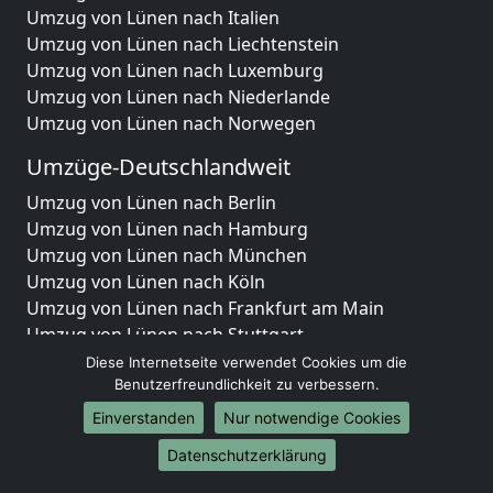
Umzug von Lünen nach Italien
Umzug von Lünen nach Liechtenstein
Umzug von Lünen nach Luxemburg
Umzug von Lünen nach Niederlande
Umzug von Lünen nach Norwegen
Umzüge-Deutschlandweit
Umzug von Lünen nach Berlin
Umzug von Lünen nach Hamburg
Umzug von Lünen nach München
Umzug von Lünen nach Köln
Umzug von Lünen nach Frankfurt am Main
Umzug von Lünen nach Stuttgart
Umzug von Lünen nach Düsseldorf
Diese Internetseite verwendet Cookies um die
Umzug von Lünen nach Leipzig
Benutzerfreundlichkeit zu verbessern.
Umzug von Lünen nach Dortmund
Einverstanden
Nur notwendige Cookies
Umzug von Lünen nach Essen
Datenschutzerklärung
Umzug von Lünen nach Bremen
Umzug von Lünen nach Dresden