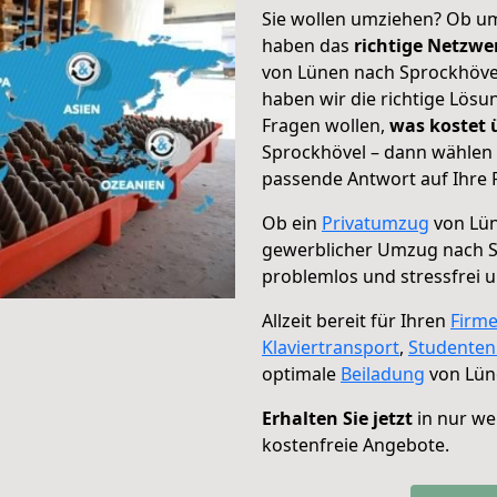
Sie wollen umziehen? Ob um
haben das
richtige Netzw
von Lünen nach Sprockhövel
haben wir die richtige Lösu
Fragen wollen,
was kostet
Sprockhövel – dann wählen 
passende Antwort auf Ihre 
Ob ein
Privatumzug
von Lün
gewerblicher Umzug nach 
problemlos und stressfrei 
Allzeit bereit für Ihren
Firm
Klaviertransport
,
Studente
optimale
Beiladung
von Lün
Erhalten Sie jetzt
in nur we
kostenfreie Angebote.