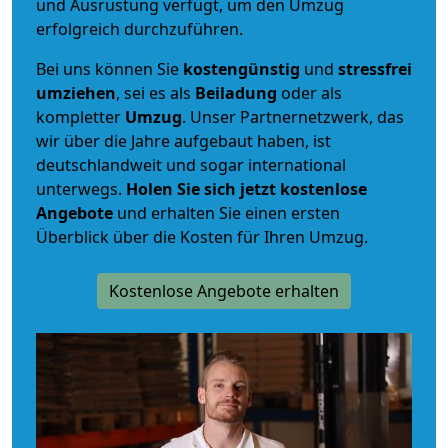
und Ausrüstung verfügt, um den Umzug
erfolgreich durchzuführen.
Bei uns können Sie
kostengünstig
und
stressfrei
umziehen
, sei es als
Beiladung
oder als
kompletter
Umzug
. Unser Partnernetzwerk, das
wir über die Jahre aufgebaut haben, ist
deutschlandweit und sogar international
unterwegs.
Holen Sie sich jetzt kostenlose
Angebote
und erhalten Sie einen ersten
Überblick über die Kosten für Ihren Umzug.
Kostenlose Angebote erhalten