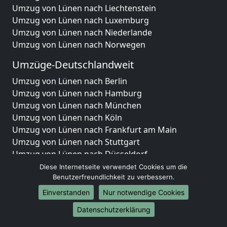
Umzug von Lünen nach Liechtenstein
Umzug von Lünen nach Luxemburg
Umzug von Lünen nach Niederlande
Umzug von Lünen nach Norwegen
Umzüge-Deutschlandweit
Umzug von Lünen nach Berlin
Umzug von Lünen nach Hamburg
Umzug von Lünen nach München
Umzug von Lünen nach Köln
Umzug von Lünen nach Frankfurt am Main
Umzug von Lünen nach Stuttgart
Umzug von Lünen nach Düsseldorf
Umzug von Lünen nach Leipzig
Diese Internetseite verwendet Cookies um die
Umzug von Lünen nach Dortmund
Benutzerfreundlichkeit zu verbessern.
Umzug von Lünen nach Essen
Einverstanden
Nur notwendige Cookies
Umzug von Lünen nach Bremen
Datenschutzerklärung
Umzug von Lünen nach Dresden
Umzug von Lünen nach Hannover