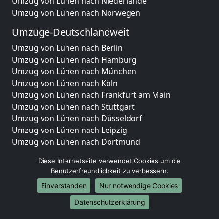
Umzug von Lünen nach Niederlande
Umzug von Lünen nach Norwegen
Umzüge-Deutschlandweit
Umzug von Lünen nach Berlin
Umzug von Lünen nach Hamburg
Umzug von Lünen nach München
Umzug von Lünen nach Köln
Umzug von Lünen nach Frankfurt am Main
Umzug von Lünen nach Stuttgart
Umzug von Lünen nach Düsseldorf
Umzug von Lünen nach Leipzig
Umzug von Lünen nach Dortmund
Umzug von Lünen nach Essen
Diese Internetseite verwendet Cookies um die
Umzug von Lünen nach Bremen
Benutzerfreundlichkeit zu verbessern.
Umzug von Lünen nach Dresden
Einverstanden
Nur notwendige Cookies
Umzug von Lünen nach Hannover
Umzug von Lünen nach Nürnberg
Datenschutzerklärung
Umzug von Lünen nach Duisburg