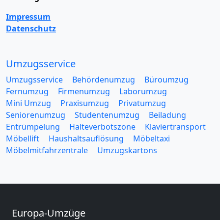
Impressum
Datenschutz
Umzugsservice
Umzugsservice
Behördenumzug
Büroumzug
Fernumzug
Firmenumzug
Laborumzug
Mini Umzug
Praxisumzug
Privatumzug
Seniorenumzug
Studentenumzug
Beiladung
Entrümpelung
Halteverbotszone
Klaviertransport
Möbellift
Haushaltsauflösung
Möbeltaxi
Möbelmitfahrzentrale
Umzugskartons
Europa-Umzüge