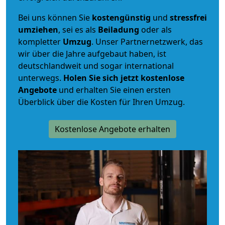
Bei uns können Sie
kostengünstig
und
stressfrei
umziehen
, sei es als
Beiladung
oder als
kompletter
Umzug
. Unser Partnernetzwerk, das
wir über die Jahre aufgebaut haben, ist
deutschlandweit und sogar international
unterwegs.
Holen Sie sich jetzt kostenlose
Angebote
und erhalten Sie einen ersten
Überblick über die Kosten für Ihren Umzug.
Kostenlose Angebote erhalten