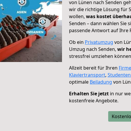
von Lünen nach Senden geht
wir die richtige Lösung für
wollen,
was kostet überh
Senden – dann wählen Sie s
passende Antwort auf Ihre 
Ob ein
Privatumzug
von Lün
Umzug nach Senden,
wir h
stressfrei umziehen können
Allzeit bereit für Ihren
Firm
Klaviertransport
,
Studente
optimale
Beiladung
von Lün
Erhalten Sie jetzt
in nur we
kostenfreie Angebote.
Kostenlo