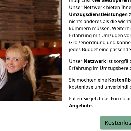
möglichst
viel Geld sparen
Unser Netzwerk bieten Ihn
Umzugsdienstleistungen
z
nichts anderes als die wic
kümmern müssen. Weiterhin
Erfahrung mit Umzügen von
Größenordnung und können 
jedes Budget eine passende
Unser
Netzwerk
ist sorgfäl
Erfahrung im Umzugsberei
Sie möchten eine
Kostenüb
kostenlose und unverbindli
Füllen Sie jetzt das Formula
Angebote.
Kostenlos