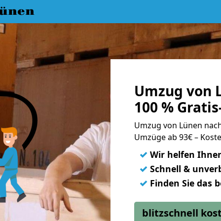
ünen
Umzug von 
100 % Grati
Umzug von Lünen nac
Umzüge ab 93€ – Koste
✓
Wir helfen Ihne
✓
Schnell & unverb
✓
Finden Sie das 
blitzschnell ko