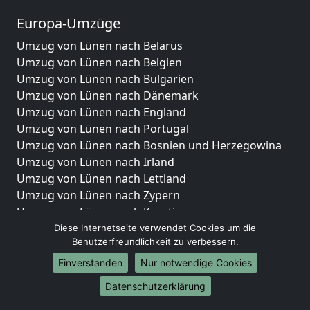
Europa-Umzüge
Umzug von Lünen nach Belarus
Umzug von Lünen nach Belgien
Umzug von Lünen nach Bulgarien
Umzug von Lünen nach Dänemark
Umzug von Lünen nach England
Umzug von Lünen nach Portugal
Umzug von Lünen nach Bosnien und Herzegowina
Umzug von Lünen nach Irland
Umzug von Lünen nach Lettland
Umzug von Lünen nach Zypern
Umzug von Lünen nach Kroatien
Umzug von Lünen nach Estland
Diese Internetseite verwendet Cookies um die
Benutzerfreundlichkeit zu verbessern.
Umzug von Lünen nach Finnland
Umzug von Lünen nach Frankreich
Einverstanden
Nur notwendige Cookies
Umzug von Lünen nach Griechenland
Datenschutzerklärung
Umzug von Lünen nach Italien